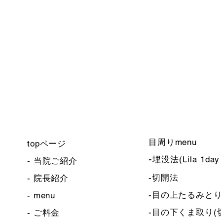
​目周りmenu
​topページ
​-
埋没法(Lila 1d
-
当院ご紹介
-切開法
-
院長紹介
​-目の上たるみと
-
menu
-目の下くま取り(
-
ご料金