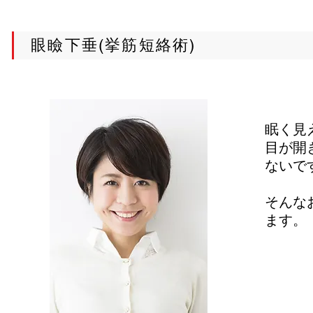
眼瞼下垂(挙筋短絡術)
眠く見
目が開
ないで
​そん
ます。